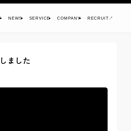
T
NEWS
SERVICE
COMPANY
RECRUIT↗︎
Nしました